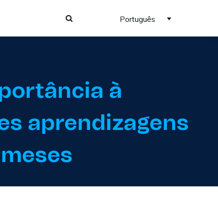
Português
portância à
es aprendizagens
 meses