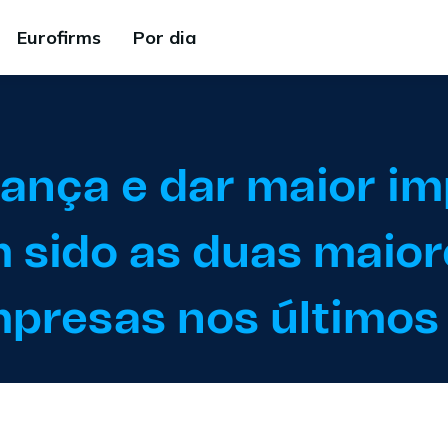
Eurofirms
Por dia
iança e dar maior im
 sido as duas maior
mpresas nos últimos