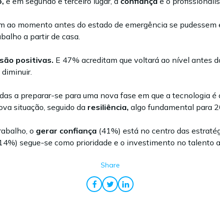
o,
e em segundo e terceiro lugar, a
confiança
e o profissionali
am ao momento antes do estado de emergência se pudessem e
balho a partir de casa.
 são
positivas.
E 47% acreditam que voltará ao nível antes 
diminuir.
das a preparar-se para uma nova fase em que a tecnologia é
va situação, seguido da
resiliência,
algo fundamental para 
rabalho, o
gerar confiança
(41%) está no centro das estrat
14%) segue-se como prioridade e o investimento no talento
Share