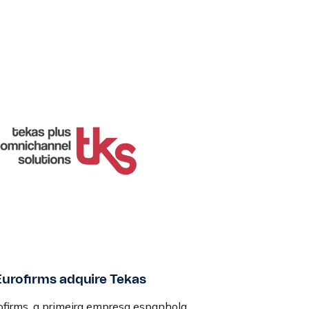
urofirms adquire Tekas
ofirms, a primeira empresa espanhola