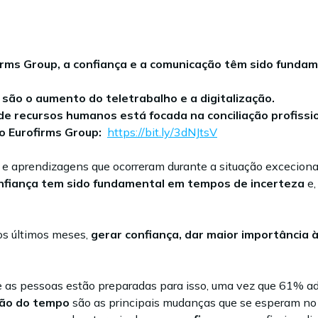
irms Group, a confiança e a comunicação têm sido fund
 são o aumento do teletrabalho e a digitalização.
 recursos humanos está focada na conciliação profissio
o Eurofirms Group:
https://bit.ly/3dNJtsV
 e aprendizagens que ocorreram durante a situação exceciona
nfiança tem sido fundamental em tempos de incerteza
e,
os últimos meses,
gerar confiança, dar maior
importância à
o.
e as pessoas estão preparadas para isso, uma vez que 61% a
tão do tempo
são as principais mudanças que se esperam no a