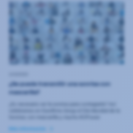
2/10/2020
¿Se puede transmitir una sonrisa con
mascarilla?
¿Es necesario ver la sonrisa para contagiarla? Así
celebramos en Eurofirms Group el Día Mundial de la
Sonrisa, con mascarilla y mucho #ÜPower
Más información