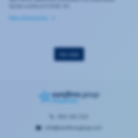
luchar contra el COVID-19.
Más información
Ver más
902 181 010
info@eurofirmsgroup.com