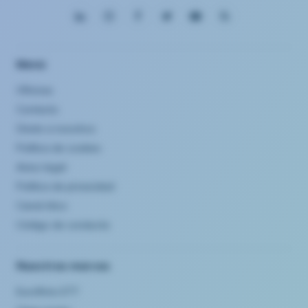
Menú
Oficinas
Contacto
Únete a nosotros
Política de cookies
Aviso legal
Política de privacidad
Canal ético
Código de conducta
Nuestras marcas
Eurofirms ETT