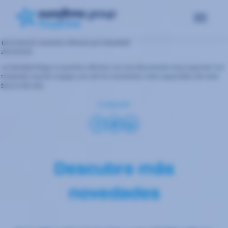
¡Decoramos nuestras oficinas por Navidad!
20/12/2019
La Navidad llega a nuestras oficinas con una decoración muy especial. Así
comparte nuestro equipo uno de los momentos más especiales de esta
época del año.
Compartir
Descubre más
novedades