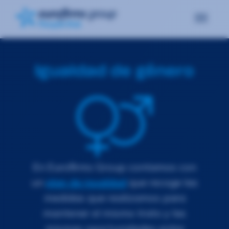
Igualdad de género
En Eurofirms Group contamos con
un
plan de igualdad
que recoge las
medidas que realizamos para
mantener el mismo trato y las
mismas oportunidades entre