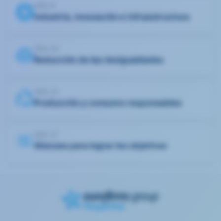
ODS 9
Industria, innovación e infraestructura
ODS 10
Reducción de las desigualdades
ODS 12
Producción y consumo responsables
ODS 17
Alianzas para lograr los objetivos