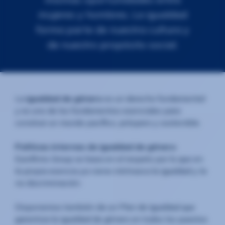
mujeres y hombres. La igualdad
forma parte de nuestra cultura y
de nuestro propósito social.
La
igualdad de género
es un derecho fundamental
y es uno de los fundamentos esenciales para
construir un mundo pacífico, próspero y sostenible.
Políticas internas de igualdad de género
:
Eurofirms Group se basa en el respeto por lo que en
la propia esencia ya viene intrínseca la igualdad y la
no discriminación.
Disponemos también de un Plan de Igualdad que
garantiza la igualdad de género en todos los puestos