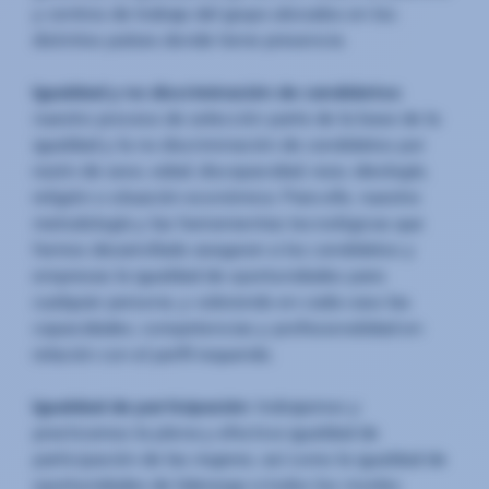
y centros de trabajo del grupo ubicados en los
distintos países donde tiene presencia.
Igualdad y no discriminación de candidatos
:
nuestro proceso de selección parte de la base de la
igualdad y la no discriminación de candidatos por
razón de sexo, edad, discapacidad, raza, ideología,
religión o situación económica. Para ello, nuestra
metodología y las herramientas tecnológicas que
hemos desarrollado aseguran a los candidatos y
empresas la igualdad de oportunidades para
cualquier persona, y valorando en cada caso las
capacidades, competencias y profesionalidad en
relación con el perfil requerido.
Igualdad de participación
: trabajamos y
practicamos la plena y efectiva igualdad de
participación de las mujeres, así como la igualdad de
oportunidades de liderazgo a todos los niveles