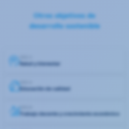
Otros objetivos de
desarrollo sostenible
ODS 3
Salud y bienestar
ODS 4
Educación de calidad
ODS 8
Trabajo decente y crecimiento económico