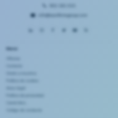
902 181 010
info@eurofirmsgroup.com
Menú
Oficinas
Contacto
Únete a nosotros
Política de cookies
Aviso legal
Política de privacidad
Canal ético
Código de conducta